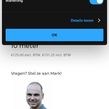
Marketing
Details tonen
OK
Drapering plafond wit 5 x
10 meter
€
125.00
excl. BTW,
€
151.25
incl. BTW
Vragen? Stel ze aan Mark!