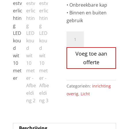
• Onbreekbare kap
• Binnen en buiten
gebruik
Feestverlichting
LED
koud
Voeg toe aan
wit
offerte
10
meter
aantal
Categorieën:
inrichting
overig
,
Licht
Beschrijving