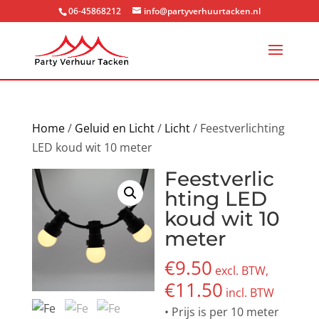
06-45868212
info@partyverhuurtacken.nl
Home
/
Geluid en Licht
/
Licht
/ Feestverlichting
LED koud wit 10 meter
Feestverlic
hting LED
koud wit 10
meter
€
9.50
excl. BTW,
€
11.50
incl. BTW
• Prijs is per 10 meter