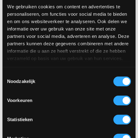
We gebruiken cookies om content en advertenties te
personaliseren, om functies voor social media te bieden
en om ons websiteverkeer te analyseren. Ook delen we
Luxe bar steigerhout
informatie over uw gebruik van onze site met onze
partners voor social media, adverteren en analyse. Deze
GROOT
partners kunnen deze gegevens combineren met andere
€
275.00
excl. BTW,
€
332.75
incl. BTW
informatie die u aan ze heeft verstrekt of die ze hebben
verzameld op basis van uw gebruik van hun services.
Toestemmingsselectie
Noodzakelijk
Voorkeuren
Statistieken