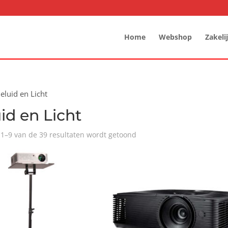
Home
Webshop
Zakeli
eluid en Licht
id en Licht
 1–9 van de 39 resultaten wordt getoond