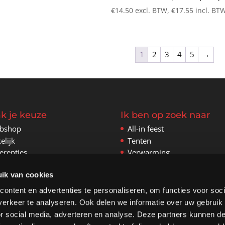
€
14.50
excl. BTW,
€
17.55
incl. BT
1
2
3
4
5
→
k je keuze
Ik ben op zoek naar
bshop
All-in feest
elijk
Tenten
erenties
Verwarming
tact
Inrichting
ik van cookies
Stoelen
Tafels
ontent en advertenties te personaliseren, om functies voor soci
Aankleding
erkeer te analyseren. Ook delen we informatie over uw gebruik
Geluid en licht
or social media, adverteren en analyse. Deze partners kunnen 
Springkussens