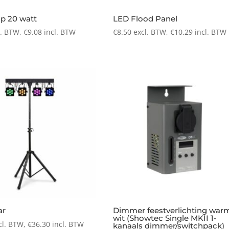
p 20 watt
LED Flood Panel
l. BTW,
€
9.08
incl. BTW
€
8.50
excl. BTW,
€
10.29
incl. BTW
ar
Dimmer feestverlichting war
wit (Showtec Single MKII 1-
cl. BTW,
€
36.30
incl. BTW
kanaals dimmer/switchpack)