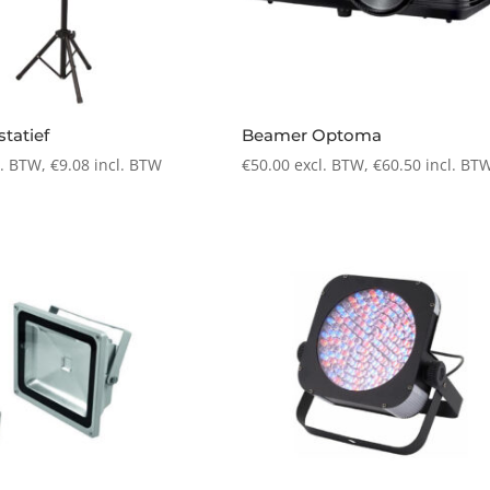
tatief
Beamer Optoma
l. BTW,
€
9.08
incl. BTW
€
50.00
excl. BTW,
€
60.50
incl. BT