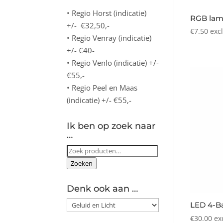
• Regio Horst (indicatie)
RGB lam
+/- €32,50,-
€
7.50
exc
• Regio Venray (indicatie)
+/- €40-
• Regio Venlo (indicatie) +/-
€55,-
• Regio Peel en Maas
(indicatie) +/- €55,-
Ik ben op zoek naar
…
Zoeken
naar:
Zoeken
Denk ook aan …
LED 4-B
€
30.00
ex