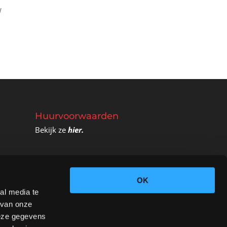
W
Huurvoorwaarden
Bekijk ze
hier.
OK
al media te
 van onze
deze gegevens