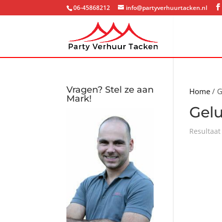
06-45868212
info@partyverhuurtacken.nl
Vragen? Stel ze aan
Home
/ G
Mark!
Gelu
Resultaat