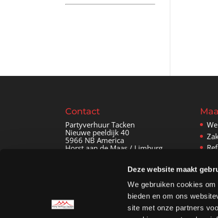
Contact
Maa
Partyverhuur Tacken
We
Nieuwe peeldijk 40
Zak
5966 NB America
Ref
Horst aan de Maas / Limburg
Con
06-45868212
Deze website maakt gebru
info@partyverhuurtacken.nl
We gebruiken cookies om c
bieden en om ons websitev
Sitemap
site met onze partners vo