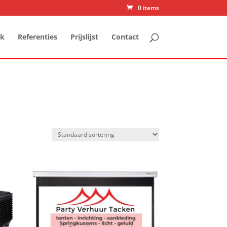
0 items
jk
Referenties
Prijslijst
Contact