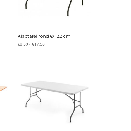
Klaptafel rond Ø 122 cm
Prijsklasse:
€
8.50
-
€
17.50
€8.50
tot
€17.50