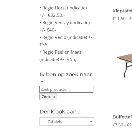
• Regio Horst (indicatie)
Klaptafe
+/- €32,50,-
€
11.50
-
€
• Regio Venray (indicatie)
+/- €40-
• Regio Venlo (indicatie) +/-
€55,-
• Regio Peel en Maas
(indicatie) +/- €55,-
Ik ben op zoek naar
…
Zoeken
naar:
Zoeken
Denk ook aan …
Buffetta
€
7.50
-
€
2