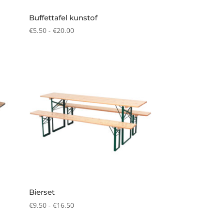
Buffettafel kunstof
Prijsklasse:
€
5.50
-
€
20.00
€5.50
tot
€20.00
Bierset
Prijsklasse:
€
9.50
-
€
16.50
€9.50