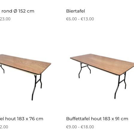
l rond Ø 152 cm
Biertafel
Prijsklasse:
Prijsklasse:
23.00
€
6.00
-
€
13.00
€11.50
€6.00
tot
tot
€23.00
€13.00
fel hout 183 x 76 cm
Buffettafel hout 183 x 91 cm
Prijsklasse:
Prijsklasse:
2.00
€
9.00
-
€
18.00
€7.50
€9.00