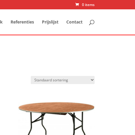
0 items
jk
Referenties
Prijslijst
Contact