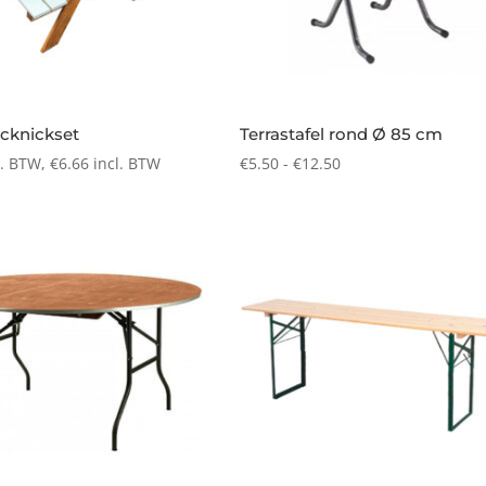
icknickset
Terrastafel rond Ø 85 cm
Prijsklasse:
l. BTW,
€
6.66
incl. BTW
€
5.50
-
€
12.50
€5.50
tot
€12.50