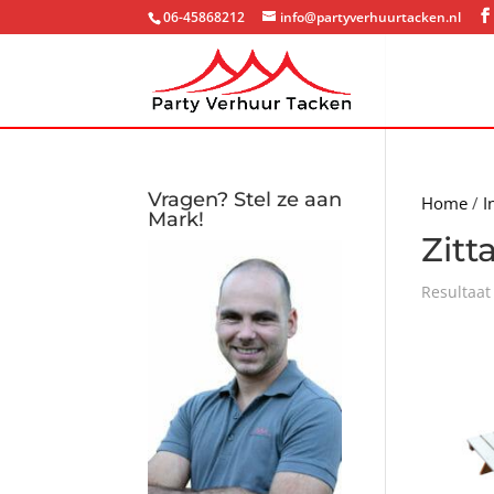
06-45868212
info@partyverhuurtacken.nl
Vragen? Stel ze aan
Home
/
I
Mark!
Zitt
Resultaat