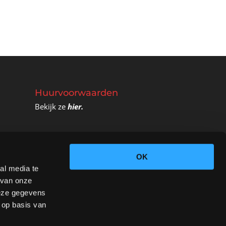
tot
€16.50
Huurvoorwaarden
Bekijk ze
hier.
OK
al media te
 van onze
deze gegevens
 op basis van