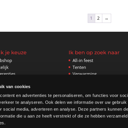
tot
tot
€22.00
€18.00
1
2
→
k je keuze
Ik ben op zoek naar
bshop
All-in feest
elijk
Tenten
erenties
Verwarming
tact
Inrichting
ik van cookies
Stoelen
Tafels
ontent en advertenties te personaliseren, om functies voor soci
Aankleding
erkeer te analyseren. Ook delen we informatie over uw gebruik
Geluid en licht
or social media, adverteren en analyse. Deze partners kunnen 
Springkussens
ormatie die u aan ze heeft verstrekt of die ze hebben verzameld
Spellen
es.
Te koop