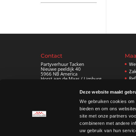
Contact
Maa
Partyverhuur Tacken
We
Nieuwe peeldijk 40
Zak
5966 NB America
Ref
Horst aan de Maas / Limburg
Con
06-45868212
Deze website maakt gebru
info@partyverhuurtacken.nl
We gebruiken cookies om c
bieden en om ons websitev
Sitemap
site met onze partners vo
combineren met andere inf
uw gebruik van hun servic