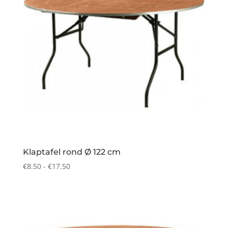
Klaptafel rond Ø 122 cm
Prijsklasse:
€
8.50
-
€
17.50
€8.50
tot
€17.50