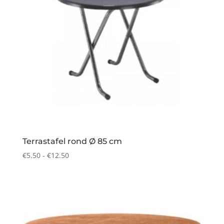
Terrastafel rond Ø 85 cm
Prijsklasse:
€
5.50
-
€
12.50
€5.50
tot
€12.50