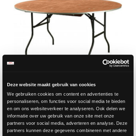
Deze website maakt gebruik van cookies
We gebruiken cookies om content en advertenties te
Klaptafel rond Ø 152 cm
personaliseren, om functies voor social media te bieden
Prijsklasse:
€
11.50
-
€
23.00
en om ons websiteverkeer te analyseren. Ook delen we
€11.50
informatie over uw gebruik van onze site met onze
tot
partners voor social media, adverteren en analyse. Deze
€23.00
partners kunnen deze gegevens combineren met andere
Biertafel