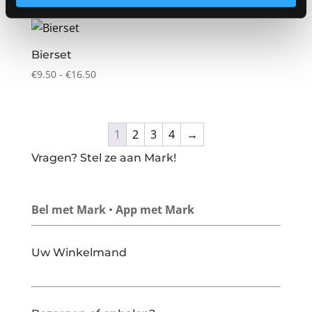
tot
€18.00
Bierset
Prijsklasse:
€
9.50
-
€
16.50
€9.50
tot
€16.50
1
2
3
4
→
Vragen? Stel ze aan Mark!
Bel met Mark
•
App met Mark
Uw Winkelmand