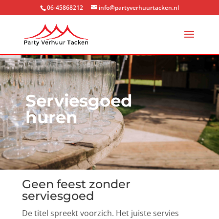
06-45868212
info@partyverhuurtacken.nl
Serviesgoed
huren
Geen feest zonder
serviesgoed
De titel spreekt voorzich. Het juiste servies