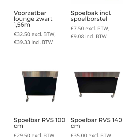
Voorzetbar
Spoelbak incl.
lounge zwart
spoelborstel
1,56m
€
7.50
excl. BTW,
€
32.50
excl. BTW,
€
9.08
incl. BTW
€
39.33
incl. BTW
Spoelbar RVS 100
Spoelbar RVS 140
cm
cm
€
29.50
excl. BTW,
€
35.00
excl. BTW,