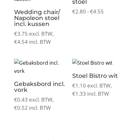
stoel
Prijsklasse:
€
2.80
-
€
4.55
Wedding chair/
Napoleon stoel
€2.80
incl. kussen
tot
€
3.75
excl. BTW,
€4.55
€
4.54
incl. BTW
Stoel Bistro wit
Gebaksbord incl.
€
1.10
excl. BTW,
vork
€
1.33
incl. BTW
€
0.43
excl. BTW,
€
0.52
incl. BTW