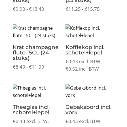
stuks)
(25 stuks)
Prijsklasse:
Prijsklasse:
€
9.90
-
€
13.40
€
11.25
-
€
15.75
€9.90
€11.25
tot
tot
€13.40
€15.75
Krat champagne
Koffiekop incl.
flute 15CL (24
schotel+lepel
stuks)
€
0.43
excl. BTW,
Prijsklasse:
€
8.40
-
€
11.90
€
0.52
incl. BTW
€8.40
tot
€11.90
Theeglas incl.
Gebaksbord incl.
schotel+lepel
vork
€
0.43
excl. BTW,
€
0.43
excl. BTW,