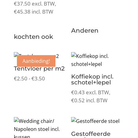
€
37.50
excl. BTW,
€
45.38
incl. BTW
Anderen
kochten ook
Aanbieding!
Tentvloer per m2
Koffiekop incl.
Prijsklasse:
€
2.50
-
€
3.50
schotel+lepel
€2.50
€
0.43
excl. BTW,
tot
€
0.52
incl. BTW
€3.50
Gestoffeerde