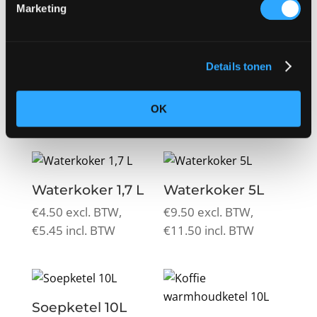
Marketing
Thermoskan thee
2L
Thermoskan
Details tonen
koffie 2L
€
4.50
excl. BTW,
€
4.50
excl. BTW,
€
5.45
incl. BTW
OK
€
5.45
incl. BTW
Waterkoker 1,7 L
Waterkoker 5L
€
4.50
excl. BTW,
€
9.50
excl. BTW,
€
5.45
incl. BTW
€
11.50
incl. BTW
Soepketel 10L