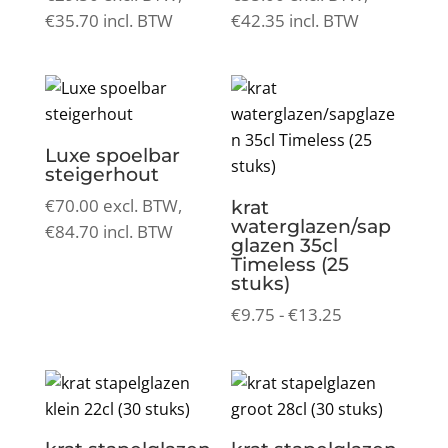
€
35.70
incl. BTW
€
42.35
incl. BTW
Luxe spoelbar
steigerhout
€
70.00
excl. BTW,
krat
waterglazen/sap
€
84.70
incl. BTW
glazen 35cl
Timeless (25
stuks)
Prijsklasse:
€
9.75
-
€
13.25
€9.75
tot
€13.25