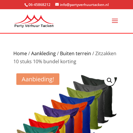
06-45868212
info@partyverhuurtacken.nl
Home
/
Aankleding
/
Buiten terrein
/ Zitzakken
10 stuks 10% bundel korting
Aanbieding!