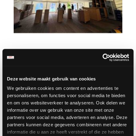
Drapering plafond wit 5 x
10 meter
€
125.00
excl. BTW,
€
151.25
incl. BTW
Deze website maakt gebruik van cookies
We gebruiken cookies om content en advertenties te
personaliseren, om functies voor social media te bieden
en om ons websiteverkeer te analyseren. Ook delen we
informatie over uw gebruik van onze site met onze
partners voor social media, adverteren en analyse. Deze
partners kunnen deze gegevens combineren met andere
informatie die u aan ze heeft verstrekt of die ze hebben