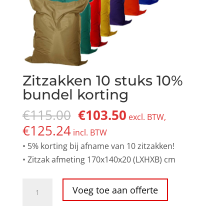
Zitzakken 10 stuks 10%
bundel korting
Oorspronkelijke
Huidige
€
115.00
€
103.50
excl. BTW,
prijs
prijs
€
125.24
incl. BTW
was:
is:
• 5% korting bij afname van 10 zitzakken!
€115.00.
€103.50.
• Zitzak afmeting 170x140x20 (LXHXB) cm
Zitzakken
Voeg toe aan offerte
10
stuks