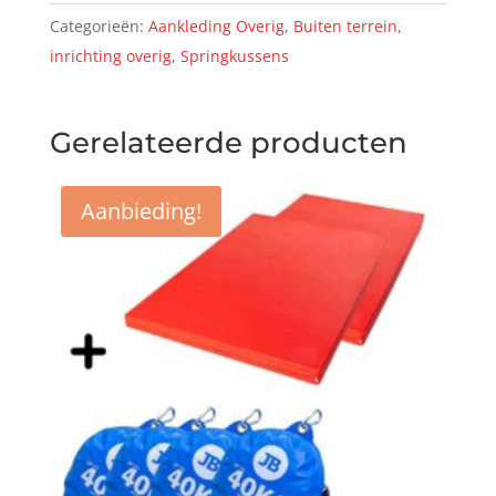
10%
Categorieën:
Aankleding Overig
,
Buiten terrein
,
bundel
inrichting overig
,
Springkussens
korting
aantal
Gerelateerde producten
Aanbieding!