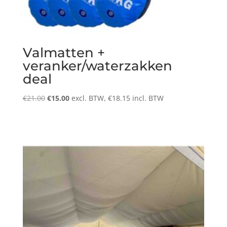
Valmatten +
veranker/waterzakken
deal
Oorspronkelijke
Huidige
€
21.00
€
15.00
excl. BTW,
€
18.15
incl. BTW
prijs
prijs
was:
is:
€21.00.
€15.00.