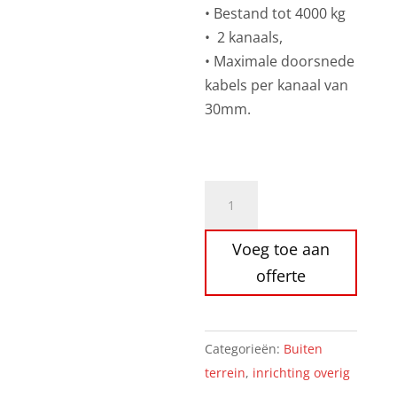
• Bestand tot 4000 kg
• 2 kanaals,
• Maximale doorsnede
kabels per kanaal van
30mm.
Kabelgoot
1
meter
Voeg toe aan
aantal
offerte
Categorieën:
Buiten
terrein
,
inrichting overig