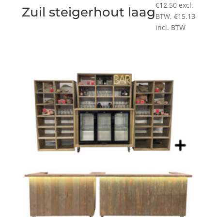
€
12.50
excl.
Zuil steigerhout laag
BTW,
€
15.13
incl. BTW