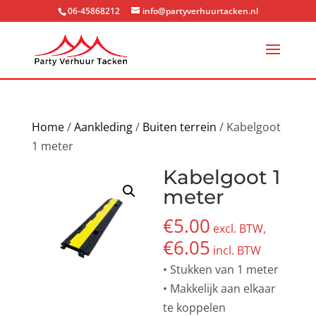
06-45868212
info@partyverhuurtacken.nl
Home
/
Aankleding
/
Buiten terrein
/ Kabelgoot
1 meter
Kabelgoot 1
meter
€
5.00
excl. BTW,
€
6.05
incl. BTW
• Stukken van 1 meter
• Makkelijk aan elkaar
te koppelen