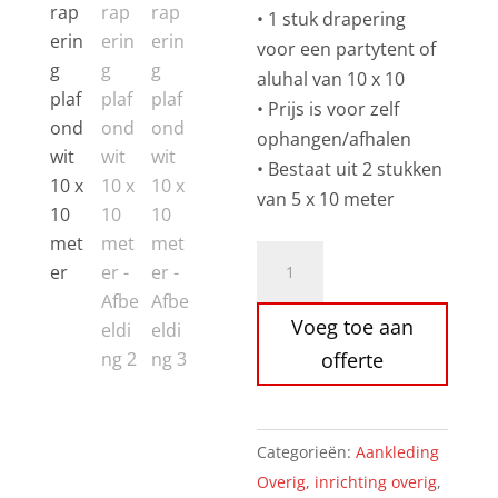
• 1 stuk drapering
voor een partytent of
aluhal van 10 x 10
• Prijs is voor zelf
ophangen/afhalen
• Bestaat uit 2 stukken
van 5 x 10 meter
Drapering
plafond
wit
Voeg toe aan
10
offerte
x
10
meter
Categorieën:
Aankleding
aantal
Overig
,
inrichting overig
,