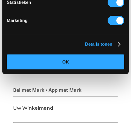
Statistieken
€
22.50
excl. BTW,
€
27.23
incl. BTW
Marketing
€
9.50
excl. BTW,
€
11.50
Afvalbak 121L
incl. BTW
Details tonen
OK
Vragen? Stel ze aan Mark!
Bel met Mark
•
App met Mark
Uw Winkelmand