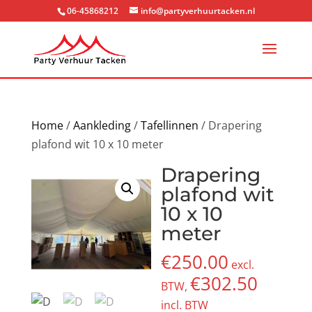
06-45868212
info@partyverhuurtacken.nl
Home
/
Aankleding
/
Tafellinnen
/ Drapering
plafond wit 10 x 10 meter
Drapering
plafond wit
10 x 10
meter
€
250.00
excl.
€
302.50
BTW,
incl. BTW