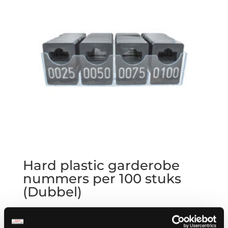
Hard plastic garderobe
nummers per 100 stuks
(Dubbel)
€
9.50
excl. BTW,
€
11.50
incl. BTW