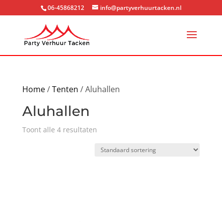
06-45868212
info@partyverhuurtacken.nl
Home
/
Tenten
/ Aluhallen
Aluhallen
Toont alle 4 resultaten