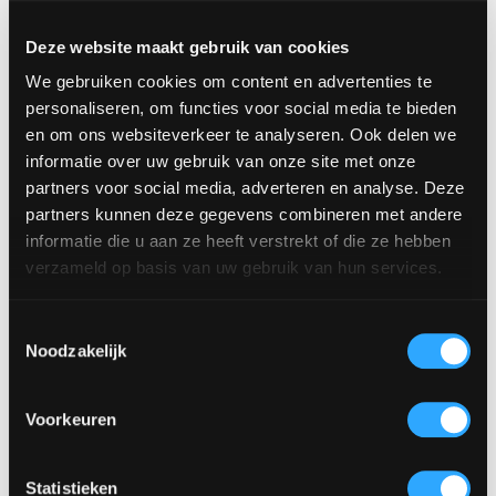
Deze website maakt gebruik van cookies
We gebruiken cookies om content en advertenties te
personaliseren, om functies voor social media te bieden
Aluhal 10 x 20
en om ons websiteverkeer te analyseren. Ook delen we
€
1,350.00
excl. BTW,
€
1,633.50
incl. BTW
informatie over uw gebruik van onze site met onze
partners voor social media, adverteren en analyse. Deze
partners kunnen deze gegevens combineren met andere
Vragen? Stel ze aan Mark!
informatie die u aan ze heeft verstrekt of die ze hebben
verzameld op basis van uw gebruik van hun services.
Bel met Mark
•
App met Mark
Toestemmingsselectie
Noodzakelijk
Uw Winkelmand
Voorkeuren
Bezorgen of ophalen?
Statistieken